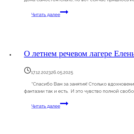
Удобное
Читать далее
расписание,
небольшая
домашка,
интересные
уроки.
О летнем речевом лагере Еле
17.12.2023
26.05.2025
“Спасибо Вам за занятия! Столько вдохновения
фантазии так и есть. И это чувство полной сво
О
Читать далее
летнем
речевом
лагере
Елены