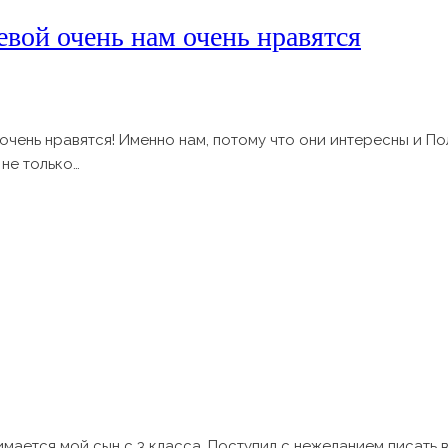
вой очень нам очень нравятся
очень нравятся! Именно нам, потому что они интересны и П
не только…
имается мой сын с 3 класса. Поступил с нежеланием писать 