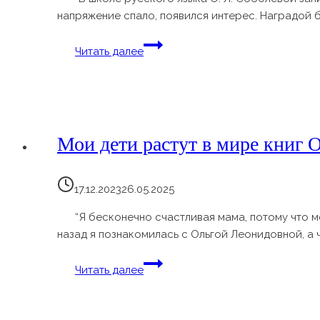
напряжение спало, появился интерес. Наградой 
“А
Читать далее
мне
нравится
писать!”
Мои дети растут в мире книг
17.12.2023
26.05.2025
“Я бесконечно счастливая мама, потому что 
назад я познакомилась с Ольгой Леонидовной, а 
Мои
Читать далее
дети
растут
в