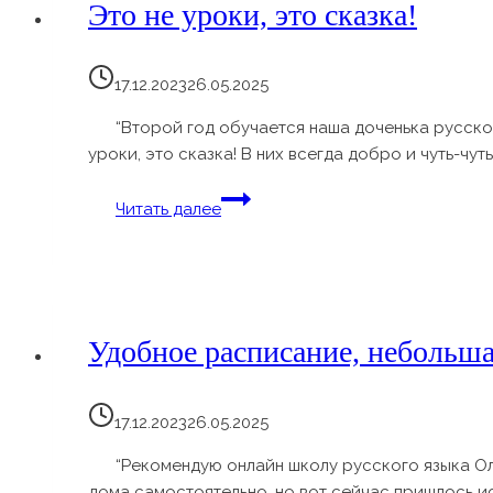
Это не уроки, это сказка!
17.12.2023
26.05.2025
“Второй год обучается наша доченька русском
уроки, это сказка! В них всегда добро и чуть-чуть
Это
Читать далее
не
уроки,
это
сказка!
Удобное расписание, небольша
17.12.2023
26.05.2025
“Рекомендую онлайн школу русского языка Ол
дома самостоятельно, но вот сейчас пришлось ис