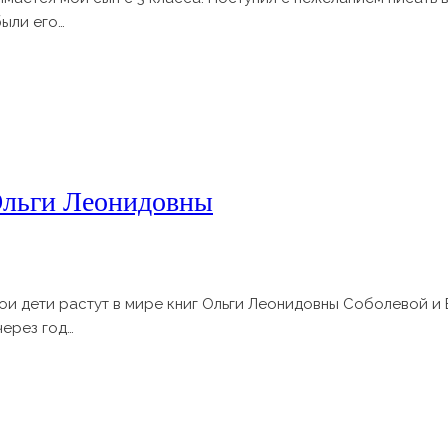
были его…
 Ольги Леонидовны
мои дети растут в мире книг Ольги Леонидовны Соболевой и
через год…