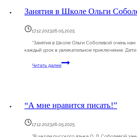
Кузьминой
Занятия в Школе Ольги Соболе
17.12.2023
26.05.2025
“Занятия в Школе Ольги Соболевой очень нам 
каждый урок в увлекательное приключение. Дети 
Занятия
Читать далее
в
Школе
Ольги
Соболевой
очень
“А мне нравится писать!”
нам
очень
нравятся
17.12.2023
26.05.2025
“В школе русского языка О. Л. Соболевой зан