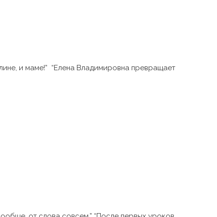
олине, и маме!” “Елена Владимировна превращает
вообще, от слова совсем.” “После первых уроков