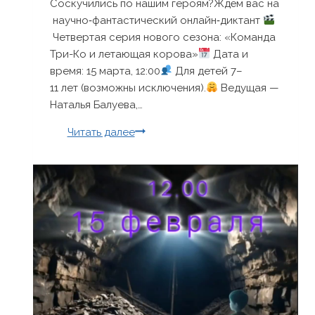
Соскучились по нашим героям?Ждём вас на
научно‑фантастический онлайн‑диктант
Четвертая серия нового сезона: «Команда
Три-Ко и летающая корова»
Дата и
время: 15 марта, 12:00
Для детей 7–
11 лет (возможны исключения).
Ведущая —
Наталья Балуева,…
Продолжение
Читать далее
научно-
фантастического
онлайн-
диктанта «Приключения
команды
Три-
Ко»