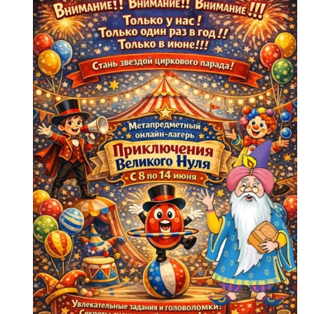
онлайн-
диктанта «Приключения
команды
Три-
Ко»