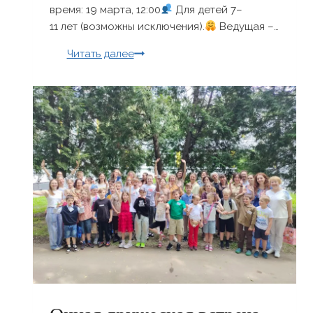
время: 19 марта, 12:00
Для детей 7–
11 лет (возможны исключения).
Ведущая –…
Продолжение
Читать далее
научно-
фантастического
онлайн-
диктанта «Приключения
команды
Три-
Ко»