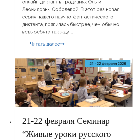
онлайн‑диктант в традициях Ольги
Леонидовны Соболевой. В этот раз новая
серия нашего научно-фантастического
диктанта, появилась быстрее, чем обычно,
ведь ребята так ждут…
Продолжение
Читать далее
научно-
фантастического
онлайн-
диктанта «Приключения
команды
Три-
Ко»
21-22 февраля Семинар
“Живые уроки русского