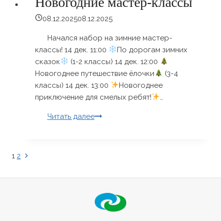
Новогодние мастер-классы
08.12.2025
08.12.2025
Начался набор на зимние мастер-
классы! 14 дек. 11:00
По дорогам зимних
сказок
(1-2 классы) 14 дек. 12:00
Новогоднее путешествие ёлочки
(3-4
классы) 14 дек. 13:00
Новогоднее
приключение для смелых ребят!
…
Новогодние
Читать далее
мастер-
классы
Следующая
1
2
Навигация
страница
по
страницам