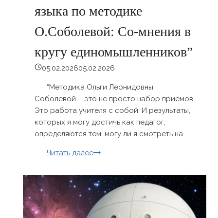
языка по методике
О.Соболевой: Со-мнения в
кругу единомышленников”
05.02.2026
05.02.2026
“Методика Ольги Леонидовны
Соболевой – это не просто набор приемов.
Это работа учителя с собой. И результаты,
которых я могу достичь как педагог,
определяются тем, могу ли я смотреть на…
21-
Читать далее
22
февраля
Семинар
“Живые
уроки