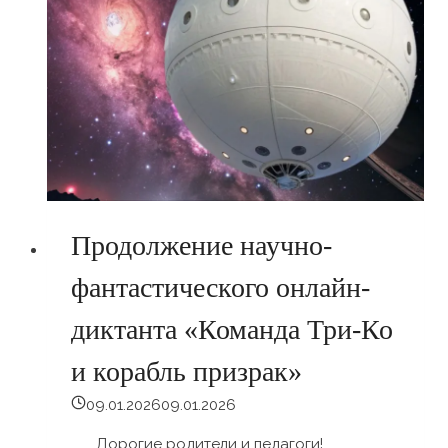
русского
языка
по
методике
О.Соболевой:
Со-
мнения
в
кругу
единомышленников”
Продолжение научно-
фантастического онлайн-
диктанта «Команда Три-Ко
и корабль призрак»
09.01.2026
09.01.2026
Дорогие родители и педагоги!