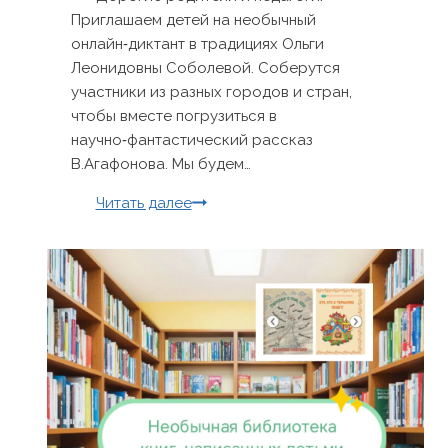
Приглашаем детей на необычный
онлайн‑диктант в традициях Ольги
Леонидовны Соболевой. Соберутся
участники из разных городов и стран,
чтобы вместе погрузиться в
научно‑фантастический рассказ
В.Агафонова. Мы будем…
Продолжение
Читать далее
научно-
фантастического
онлайн-
диктанта «Команда
Три-
Ко
и
корабль
призрак»