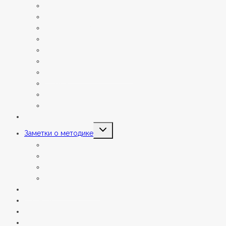
О родительском тренинге
Порядок аттестаций
Расписание занятий
Тарифы
Анкета для поступающих
Необычная библиотека
Фестиваль детских работ
Отзывы
Партнёры
Сведения об образовательной организации
Летние интенсивы
Переключить
Заметки о методике
дочернее
меню
Статьи и заметки
Ответы на вопросы
Наши вебинары
Онлайн сопровождение
Подарки мага Василия
События
Контакты
На занятие