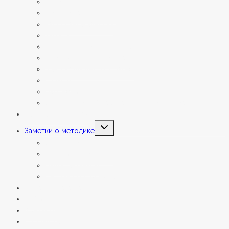
О родительском тренинге
Порядок аттестаций
Расписание занятий
Тарифы
Анкета для поступающих
Необычная библиотека
Фестиваль детских работ
Отзывы
Партнёры
Сведения об образовательной организации
Летние интенсивы
Переключить
Заметки о методике
дочернее
меню
Статьи и заметки
Ответы на вопросы
Наши вебинары
Онлайн сопровождение
Подарки мага Василия
События
Контакты
На занятие