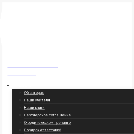
Перейти
к
содержимому
Пользователь
ШКОЛА РУССКОГО ЯЗЫКА
Ольги Соболевой
О школе
Об авторах
Наши учителя
Наши книги
Партнёрское соглашение
О родительском тренинге
Порядок аттестаций