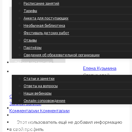
Расписание занятий
Тарифы
Анкета для поступающих
Необычная библиотека
Фестиваль детских работ
Отзывы
Партнёры
Сведения об образовательной организации
Летние интенсивы
Елена Кузьмина
Заметки о методике
Статус этой
Статьи и заметки
учётной записи -
Ответы на вопросы
Принято
Наши вебинары
О себе
О себе
Онлайн сопровождение
Записи
Записи
Подарки мага Василия
Комментарии
Комментарии
События
Этот пользователь ещё не добавил информацию
Контакты
в свой профиль.
На занятие