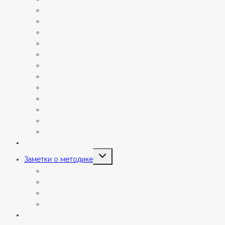
Наши книги
Партнёрское соглашение
О родительском тренинге
Порядок аттестаций
Расписание занятий
Тарифы
Анкета для поступающих
Необычная библиотека
Фестиваль детских работ
Отзывы
Партнёры
Сведения об образовательной организации
Летние интенсивы
Переключить
Заметки о методике
дочернее
меню
Статьи и заметки
Ответы на вопросы
Наши вебинары
Онлайн сопровождение
Подарки мага Василия