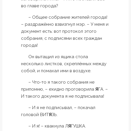
во главе города?
– Общее собрание жителей города!
– раздражённо взвизгнул мэр. – У меня и
документ есть: вот протокол этого
собрания, с подписями всех граждан
города!
Он вытащил из ящика стола
несколько листков, скреплённых между
собой, и помахал ими в воздухе.
– Что-то я такого собрания не
припомню, – ехидно проговорила
Я
ГА. –
И такого документа я не подписывала!
– И я не подписывал, – покачал
головой ВИТ
Я
ЗЬ.
– И я! – квакнула Л
Я
ГУШКА.