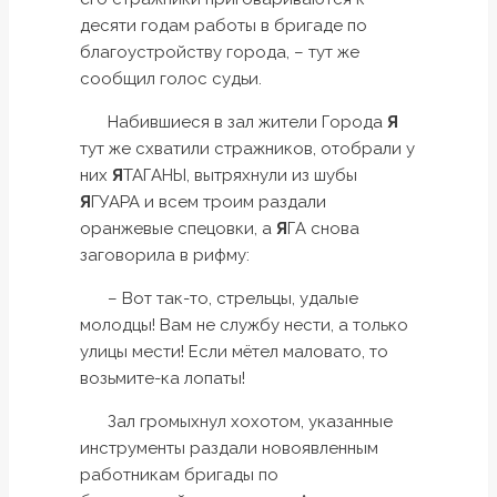
десяти годам работы в бригаде по
благоустройству города, – тут же
сообщил голос судьи.
Набившиеся в зал жители Города
Я
тут же схватили стражников, отобрали у
них
Я
ТАГАНЫ, вытряхнули из шубы
Я
ГУАРА и всем троим раздали
оранжевые спецовки, а
Я
ГА снова
заговорила в рифму:
– Вот так-то, стрельцы, удалые
молодцы! Вам не службу нести, а только
улицы мести! Если мётел маловато, то
возьмите-ка лопаты!
Зал громыхнул хохотом, указанные
инструменты раздали новоявленным
работникам бригады по