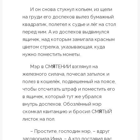
И он снова стукнул копьем, из щели
на груди его доспехов вылез бумажный
квадратик, полетел к судье и лёг на стол
перед ним. А из доспехов выдвинулся
ящичек, над которым замигала красным
цветом стрелка, указывающая, куда
нужно поместить монеты.
Мэр в СМ
Я
ТЕНИИ взглянул на
железного силача, почесал затылок и
полез в кошелёк, подвешенный на поясе,
чтобы отсчитать штраф и поместить его
в ящичек, который тут же убрался
внутрь доспехов. Обозлённый мэр
скомкал квитанцию и бросил СМ
Я
ТЫЙ
листок на пол.
– Простите, господин мэр, – вдруг
заговорила Инна. – А кто поставил вас