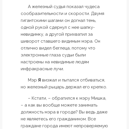
А железный судья показал чудеса
сообразительности и скорости. Двумя
гигантскими шагами он догнал тень,
одной рукой сдернул с нее шапку-
невидимку, а другой прихватил за
шиворот ставшего видимым мэра. Он
отлично видел беглеца, потому что
электронные глаза судьи были
настроены на невидимые людям
инфракрасные лучи.
Мэр
Я
визжал и пытался отбиваться,
но железный рыцарь держал его крепко.
– Кстати, – обратился к мэру Мишка,
– а как вы вообще можете занимать
должность мэра в городе? Вы ведь даже
не являетесь его гражданином. Все
граждане города имеют непроверяемую