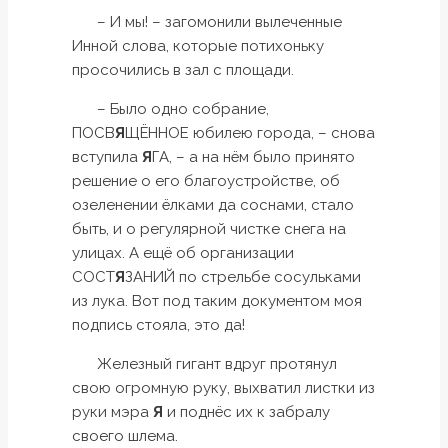
– И мы! – загомонили вылеченные
Инной слова, которые потихоньку
просочились в зал с площади.
– Было одно собрание,
ПОСВ
Я
ЩЁННОЕ юбилею города, – снова
вступила
Я
ГА, – а на нём было принято
решение о его благоустройстве, об
озеленении ёлками да соснами, стало
быть, и о регулярной чистке снега на
улицах. А ещё об организации
СОСТ
Я
ЗАНИЙ по стрельбе сосульками
из лука. Вот под таким документом моя
подпись стояла, это да!
Железный гигант вдруг протянул
свою огромную руку, выхватил листки из
руки мэра
Я
и поднёс их к забралу
своего шлема.