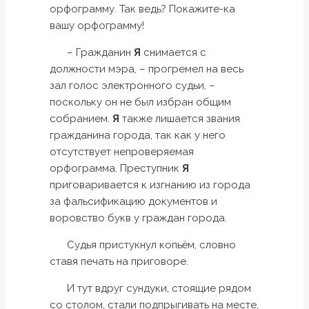
орфограмму. Так ведь? Покажите-ка
вашу орфограмму!
– Гражданин
Я
снимается с
должности мэра, – прогремел на весь
зал голос электронного судьи, –
поскольку он не был избран общим
собранием.
Я
также лишается звания
гражданина города, так как у него
отсутствует непроверяемая
орфограмма. Преступник
Я
приговаривается к изгнанию из города
за фальсификацию документов и
воровство букв у граждан города.
Судья пристукнул копьём, словно
ставя печать на приговоре.
И тут вдруг сундуки, стоящие рядом
со столом, стали подпрыгивать на месте,