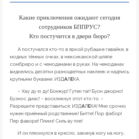
Какие приключения ожидают сегодня
сотрудников БППРУС?
Кто постучится в двери бюро?
А постучался кто-то в яркой рубашке гавайке, в
модных тёмных очках, в мексиканской шляпе
сомбреро и с чемоданами в руках. На чемоданах
виднелись десятки разноцветных наклеек и надпись
крупными буквами: ИЗД
А
Л
Е
КА.
– Хау ду ю ду! Бонжур! Гутен таг! Буон джорно!
Буэнос диас! – воскликнул этот кто-то. –
Разрешите представиться: ИЗД
А
Л
Е
КА! Мне срочно
нужен приёмный родственник! Битте! Пор фабор!
Пер фаворе! Плииз! Силь ву пле!
И он плюхнулся в кресло, закинув ногу на ногу..