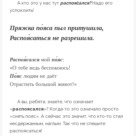
А кто это у нас тут
распоя́сался?
Надо его
успокоить!
Пряжка по́яса пыл притушила,
Распоя́саться не разрешила.
Распоя́сался
мой
по́яс
:
«О тебе ведь беспокоюсь!
По́яс
людям не даёт
Отрастить большой живот!»
А вы, ребята, знаете, что означает
«
распоясался
»? Когда-то это означало просто
«снять пояс». А сейчас это значит, что кто-то стал
несдержанным, наглым. Так что не спешите
распоясаться!