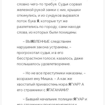
словно чего-то требуя. Судья сорвал
железной рукой замки с них, крышки
откинулись, и из сундуков вырвался
поток букв
Я
, которые тут же
разлетелись по городу, сами находя
слова, из которых были похищены.
– ВЫ
Я
ВЛЕННЫЕ следствием
нарушения закона устранены, –
прогрохотал судья, и в его
бесстрастном голосе, казалось, даже
послышалось удовлетворение.
– Но не все преступники наказаны, –
возразил ему Мишка. – А как же
хвостатый прихвостень мэра
Я
ГУАР? А
его стражники с
Я
ТАГАНАМИ?
– Бывший начальник полиции
Я
ГУАР и
его стражники приговариваются к