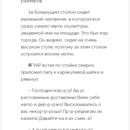
размеров.
За большущим столом сидел
маленький человечек, в котором все
сразу узнали черты скульптуры,
увиденной ими на площади. Это был мэр
города. Он, видимо, сидел на очень
высоком стуле, поэтому за этим столом
устроился вполне уютно.
Я
ГУАР встал по стойке смирно,
приложил лапу к каракулевой шапке и
рявкнул:
– Господин мэр-р-р! Ар-р-
рестованные доставлены! Вели себя
нагло и дер-р-рзко! Высказывались о
вас нехор-р-рошо! Пр-р-редлагаю их
казнить! Давайте-ка я их съем, а?
– А ты не спеши тут мне что-то