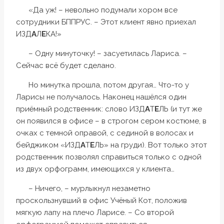
«Да уж! – невольно подумали хором все
сотрудники БППРУС. – Этот клиент явно приехал
ИЗД
А
Л
Е
КА!»
– Одну минуточку! – засуетилась Лариса. –
Сейчас всё будет сделано.
Но минутка прошла, потом другая… Что-то у
Ларисы не получалось. Наконец нашёлся один
приёмный родственник: слово ИЗД
А
Т
Е
ЛЬ (и тут же
он появился в офисе – в строгом сером костюме, в
очках с темной оправой, с сединой в волосах и
бейджиком «ИЗД
А
Т
Е
ЛЬ» на груди). Вот только этот
родственник позволял справиться только с одной
из двух орфограмм, имеющихся у клиента…
– Ничего, – мурлыкнул незаметно
проскользнувший в офис Учёный Кот, положив
мягкую лапу на плечо Ларисе. – Со второй