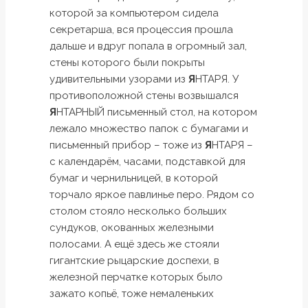
которой за компьютером сидела
секретарша, вся процессия прошла
дальше и вдруг попала в огромный зал,
стены которого были покрыты
удивительными узорами из
Я
НТАРЯ. У
противоположной стены возвышался
Я
НТАРНЫЙ письменный стол, на котором
лежало множество папок с бумагами и
письменный прибор – тоже из
Я
НТАРЯ –
с календарём, часами, подставкой для
бумаг и чернильницей, в которой
торчало яркое павлинье перо. Рядом со
столом стояло несколько больших
сундуков, окованных железными
полосами. А ещё здесь же стояли
гигантские рыцарские доспехи, в
железной перчатке которых было
зажато копьё, тоже немаленьких