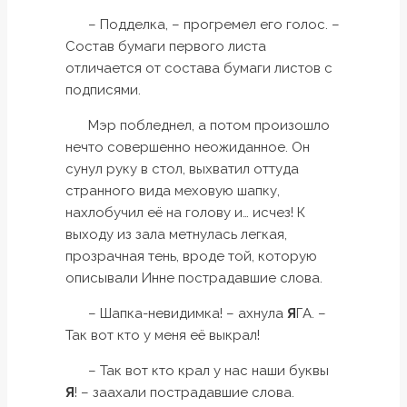
– Подделка, – прогремел его голос. –
Состав бумаги первого листа
отличается от состава бумаги листов с
подписями.
Мэр побледнел, а потом произошло
нечто совершенно неожиданное. Он
сунул руку в стол, выхватил оттуда
странного вида меховую шапку,
нахлобучил её на голову и… исчез! К
выходу из зала метнулась легкая,
прозрачная тень, вроде той, которую
описывали Инне пострадавшие слова.
– Шапка-невидимка! – ахнула
Я
ГА. –
Так вот кто у меня её выкрал!
– Так вот кто крал у нас наши буквы
Я
! – заахали пострадавшие слова.