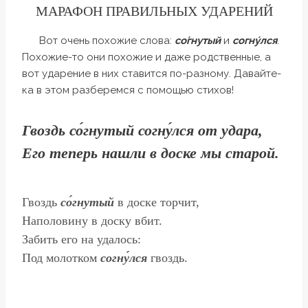
МАРАФОН ПРАВИЛЬНЫХ УДАРЕНИЙ
Вот очень похожие слова:
со́гнутый
и
согну́лся
.
Похожие-то они похожие и даже родственные, а
вот ударение в них ставится по-разному. Давайте-
ка в этом разберемся с помощью стихов!
Гвоздь со́гнутый согну́лся от удара,
Его теперь нашли в доске мы старой.
Гвоздь
со́гнутый
в доске торчит,
Наполовину в доску вбит.
Забить его на удалось:
Под молотком
согну́лся
гвоздь.