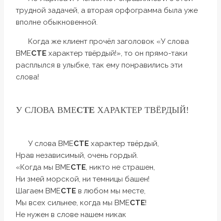
трудной задачей, а вторая орфограмма была уже
вполне обыкновенной.
Когда же клиент прочёл заголовок «У слова
ВМЕ
СТЕ
характер твёрдый!», то он прямо-таки
расплылся в улыбке, так ему понравились эти
слова!
У СЛОВА ВМЕ
СТЕ
ХАРАКТЕР ТВЁРДЫЙ!
У слова ВМЕ
СТЕ
характер твёрдый,
Нрав независимый, очень гордый.
«Когда мы ВМЕ
СТЕ
, никто не страшен,
Ни змей морской, ни темницы башен!
Шагаем ВМЕ
СТЕ
в любом мы месте,
Мы всех сильнее, когда мы ВМЕ
СТЕ
!
Не нужен в слове нашем никак