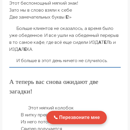
Этот беспомощный мягкий знак!
Зато мы в слово взяли к себе
Две замечательных буквы
Е
!»
Больше клиентов не оказалось, а время было
уже обеденное. И все ушли на обеденный перерыв
в то самое кафе, где всё еще сидели ИЗД
А
Т
Е
ЛЬ и
ИЗД
А
Л
Е
КА.
И больше в этот день ничего не случилось.
А теперь вас снова ожидают две
загадки!
Этот мягкий колобок
В нитку превращается!
Перезвоните мне
Из него потом носок,
Свитер получается.