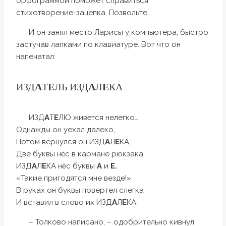
орфограммой поможет справиться
стихотворение-зацепка. Позвольте…
И он занял место Ларисы у компьютера, быстро
застучав лапками по клавиатуре. Вот что он
напечатал:
ИЗД
А
Т
Е
ЛЬ ИЗД
А
Л
Е
КА
ИЗД
А
Т
Е
ЛЮ живётся нелегко…
Однажды он уехал далеко,
Потом вернулся он ИЗД
А
Л
Е
КА,
Две буквы нёс в кармане рюкзака:
ИЗД
А
Л
Е
КА нёс буквы
А
и
Е.
«Такие пригодятся мне везде!»
В руках он буквы повертел слегка
И вставил в слово их ИЗД
А
Л
Е
КА.
– Толково написано, – одобрительно кивнул