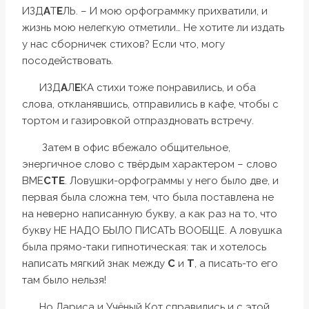
ИЗД
А
Т
Е
ЛЬ. – И мою орфограммку прихватили, и
жизнь мою нелегкую отметили… Не хотите ли издать
у нас сборничек стихов? Если что, могу
посодействовать.
ИЗД
А
Л
Е
КА стихи тоже понравились, и оба
слова, откланявшись, отправились в кафе, чтобы с
тортом и газировкой отпраздновать встречу.
Затем в офис вбежало общительное,
энергичное слово с твёрдым характером – слово
ВМЕ
СТЕ
. Ловушки-орфограммы у него было две, и
первая была сложна тем, что была поставлена не
на неверно написанную букву, а как раз на то, что
букву НЕ НАДО БЫЛО ПИСАТЬ ВООБЩЕ. А ловушка
была прямо-таки гипнотическая: так и хотелось
написать мягкий знак между
С
и
Т
, а писать-то его
там было нельзя!
Но Лариса и Учёный Кот справились и с этой