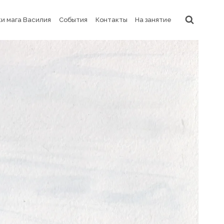
и мага Василия
События
Контакты
На занятие