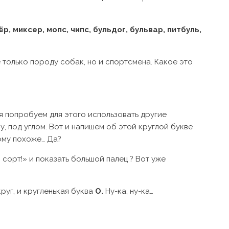
р, миксер, мопс, чипс, бульдог, бульвар, питбуль,
е только породу собак, но и спортсмена. Какое это
я попробуем для этого использовать другие
у, под углом. Вот и напишем об этой круглой букве
гому похоже… Да?
й сорт!» и показать большой палец ? Вот уже
круг, и кругленькая буква
О.
Ну-ка, ну-ка…