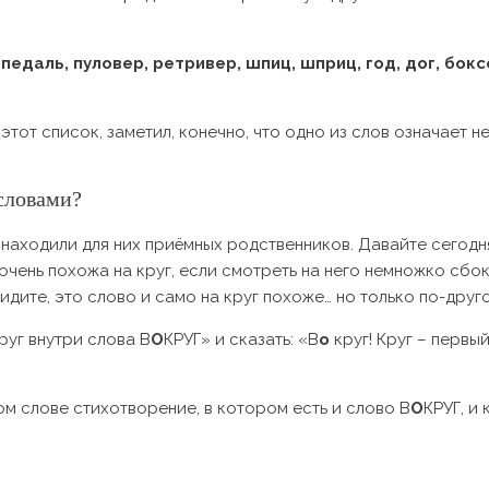
едаль, пуловер, ретривер, шпиц, шприц, год, дог, боксё
этот список, заметил, конечно, что одно из слов означает н
 словами?
и находили для них приёмных родственников. Давайте сегодн
очень похожа на круг, если смотреть на него немножко сбок
Видите, это слово и само на круг похоже… но только по-дру
руг внутри слова В
О
КРУГ» и сказать: «В
о
круг! Круг – первы
ом слове стихотворение, в котором есть и слово В
О
КРУГ, и 