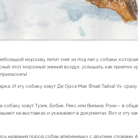
 небольшой морозец, летит снег из под лап у собаки, котора
сный этот морозный зимний воздух; услышать, как приятно хр
 приласкать!
арка. И эту собаку зовут Де Орсе Мак Флай Тайза! Ух, сраз
а собаку зовут Тузик, Бобик, Рекс или Вильма, Рони – в об
ашают на выставках и указывают в документах. Вот и эту з
десь названия пород собак вперемешку с другими словами. 