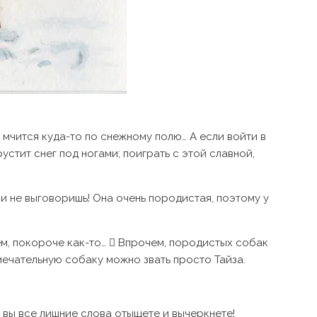
я мчится куда-то по снежному полю… А если войти в
устит снег под ногами; поиграть с этой славной,
у и не выговоришь! Она очень породистая, поэтому у
щем, покороче как-то…  Впрочем, породистых собак
амечательную собаку можно звать просто Тайза.
А вы все лишние слова отыщете и вычеркнете!