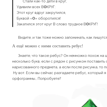
Стали как-то дети в круг,
Удивили всех В
О
КРУГ:
Этот круг вдруг закрутился,
Буквой «
О
» оборотился!
Закатился этот круг В слово трудное В
О
КРУГ!
Видите, и так тоже можно запоминать, как пишутс
А ещё можно с ними составить ребус!
Знаете, что такое ребус? Он немножко похож на ш
несколько букв, если с рядом с рисунком поставить 
нарисованного предмета, а если после рисунка, то 
Ну вот. Если вы сейчас разгадаете ребус, который я
орфограммы… Попробуете?