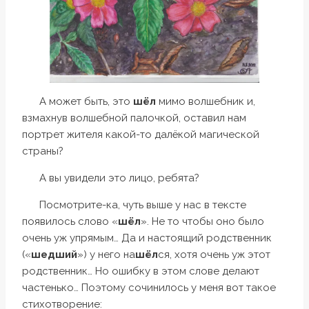
А может быть, это
шёл
мимо волшебник и,
взмахнув волшебной палочкой, оставил нам
портрет жителя какой-то далёкой магической
страны?
А вы увидели это лицо, ребята?
Посмотрите-ка, чуть выше у нас в тексте
появилось слово «
шёл
». Не то чтобы оно было
очень уж упрямым… Да и настоящий родственник
(«
шедший
») у него на
шёл
ся, хотя очень уж этот
родственник… Но ошибку в этом слове делают
частенько… Поэтому сочинилось у меня вот такое
стихотворение: