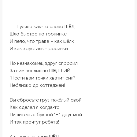
Гуляло как-то слово Ш
Ё
Л,
Шло быстро по тропинке.
И пело, что трава – как шёлк
И как хрусталь – росинки.
Но незнакомец вдруг спросил,
За ним неслышно Ш
Е
ДШИЙ:
“Нести вам точки хватит сил?
Неблизко до коттеджей!
Вы сбросьте груз тяжёлый свой,
Как сделал я когда-то.
Пишитесь с буквой “Е”, друг мой…
И так прочтут ребята!
А я, пока за вами Ш
Ё
Л,