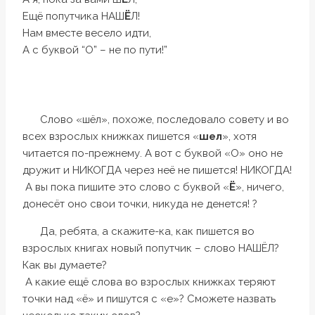
Ещё попутчика НАШ
Ё
Л!
Нам вместе весело идти,
А с буквой “О” – не по пути!”
Слово «шёл», похоже, последовало совету и во
всех взрослых книжках пишется «
шел
», хотя
читается по-прежнему. А вот с буквой «О» оно не
дружит и НИКОГДА через неё не пишется! НИКОГДА!
А вы пока пишите это слово с буквой «
Ё
», ничего,
донесёт оно свои точки, никуда не денется! ?
Да, ребята, а скажите-ка, как пишется во
взрослых книгах новый попутчик – слово НАШЁЛ?
Как вы думаете?
А какие ещё слова во взрослых книжках теряют
точки над «ё» и пишутся с «е»? Сможете назвать