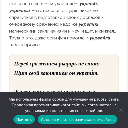
эти слова с упрямым ударением:
укрепи́т,
укрепи́ла
. Без этих слов рыцарю никак не
справиться с подготовкой своих доспехов к
очередному сражению: надо же
укрепи́ть
магическими заклинаниями и меч, и щит, и кинжал…
Трудно это, даже если фея помогла и
укрепи́ла
твоё здоровье!
Перед сражением рыцарь не спит:
Щит свой заклятием он укрепи́т.
Рыцарь гимнастикой мышцы качает,
Мы используем файлы cookie для улучшения работы сайта.
Рыцарь здоровье своё
укрепи́т
.
Продолжая просматривать этот сайт, вы соглашаетесь с
Чарами сильными меч укрепляет
условиями использования cookie-файлов.
Перезвоните мне
Принять
Условия использования cookie-файлов
И
укрепи́т
свой надёжнейший щит.