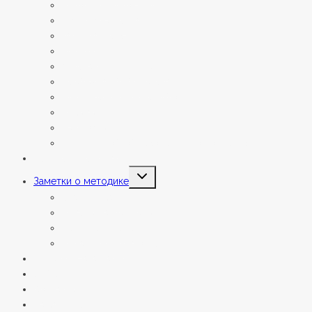
О родительском тренинге
Порядок аттестаций
Расписание занятий
Тарифы
Анкета для поступающих
Необычная библиотека
Фестиваль детских работ
Отзывы
Партнёры
Сведения об образовательной организации
Летние интенсивы
Переключить
Заметки о методике
дочернее
меню
Статьи и заметки
Ответы на вопросы
Наши вебинары
Онлайн сопровождение
Подарки мага Василия
События
Контакты
На занятие