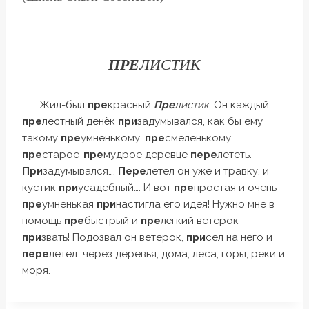
ПРЕ
ЛИСТИК
Жил-был
пре
красный
Пре
листик
. Он каждый
пре
лестный денёк
при
задумывался, как бы ему
такому
пре
умненькому,
пре
смеленькому
пре
старое-
пре
мудрое деревце
пере
лететь.
При
задумывался….
Пере
летел он уже и травку, и
кустик
при
усадебный…. И вот
пре
простая и очень
пре
умненькая
при
настигла его идея! Нужно мне в
помощь
пре
быстрый и
пре
лёгкий ветерок
при
звать! Подозвал он ветерок,
при
сел на него и
пере
летел через деревья, дома, леса, горы, реки и
моря.