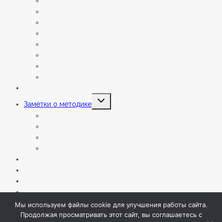
Расписание занятий
Тарифы
Анкета для поступающих
Необычная библиотека
Фестиваль детских работ
Отзывы
Партнёры
Сведения об образовательной организации
Летние интенсивы
Переключить
Заметки о методике
дочернее
меню
Статьи и заметки
Ответы на вопросы
Наши вебинары
Онлайн сопровождение
Подарки мага Василия
События
Контакты
На занятие
Мы используем файлы cookie для улучшения работы сайта.
Продолжая просматривать этот сайт, вы соглашаетесь с