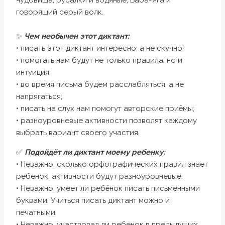
чудовища, русалки и водяные, Баба-Яга и
говорящий серый волк.
✨
Чем необычен этот диктант:
• писать этот диктант интересно, а не скучно!
• помогать нам будут не только правила, но и
интуиция;
• во время письма будем расслабляться, а не
напрягаться;
• писать на слух нам помогут авторские приёмы;
• разноуровневые активности позволят каждому
выбрать вариант своего участия.
✅
Подойдёт ли диктант моему ребенку:
• Неважно, сколько орфографических правил знает
ребенок, активности будут разноуровневые.
• Неважно, умеет ли ребёнок писать письменными
буквами. Учиться писать диктант можно и
печатными.
• Неважно, участвовал ли ребенок в предыдущих