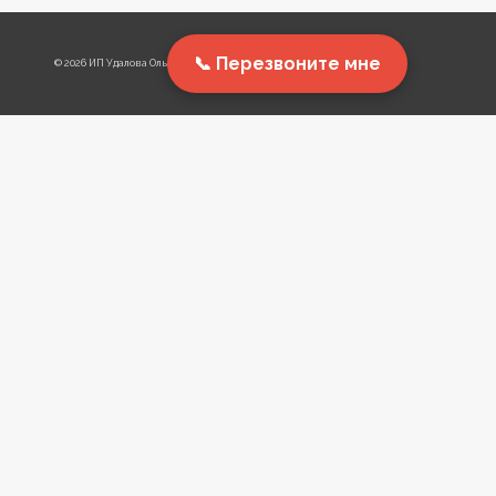
Перезвоните мне
© 2026 ИП Удалова Ольга Дмитриевна ©
Переключить
О школе
дочернее
Об авторах
меню
Наши учителя
Наши книги
Партнёрское соглашение
О родительском тренинге
Порядок аттестаций
Расписание занятий
Тарифы
Анкета для поступающих
Необычная библиотека
Фестиваль детских работ
Отзывы