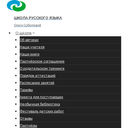
Перейти
к
содержимому
ШКОЛА РУССКОГО ЯЗЫКА
Ольги Соболевой
О школе
Об авторах
Наши учителя
Наши книги
Партнёрское соглашение
О родительском тренинге
Порядок аттестаций
Расписание занятий
Тарифы
Анкета для поступающих
Необычная библиотека
Фестиваль детских работ
Отзывы
Партнёры