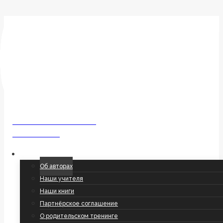
Перейти
к
содержимому
Об авторах
ШКОЛА РУССКОГО ЯЗЫКА
Ольги Соболевой
О школе
Об авторах
Наши учителя
Наши книги
Партнёрское соглашение
О родительском тренинге